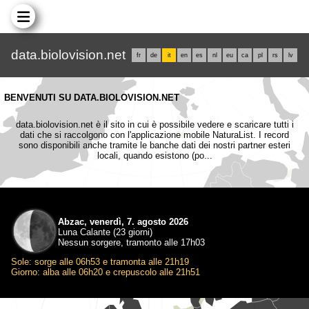
data.biolovision.net
fr
de
it
en
es
nl
eu
ca
pl
rs
lv
BENVENUTI SU DATA.BIOLOVISION.NET
data.biolovision.net è il sito in cui è possibile vedere e scaricare tutti i
dati che si raccolgono con l'applicazione mobile NaturaList. I record
sono disponibili anche tramite le banche dati dei nostri partner esteri
locali, quando esistono (po...
Abzac, venerdì, 7. agosto 2026
Luna Calante (23 giorni)
Nessun sorgere, tramonto alle 17h03
Sole: sorge alle 06h53 e tramonta alle 21h19
Giorno: alba alle 06h20 e crepuscolo alle 21h51