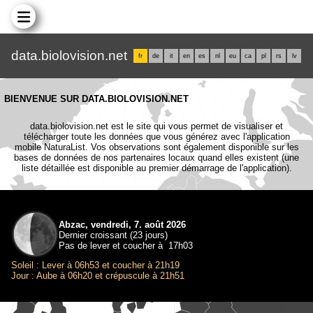
data.biolovision.net
fr
de
it
en
es
nl
eu
ca
pl
rs
lv
BIENVENUE SUR DATA.BIOLOVISION.NET
data.biolovision.net est le site qui vous permet de visualiser et
télécharger toute les données que vous générez avec l'application
mobile NaturaList. Vos observations sont également disponible sur les
bases de données de nos partenaires locaux quand elles existent (une
liste détaillée est disponible au premier démarrage de l'application).
Abzac, vendredi, 7. août 2026
Dernier croissant (23 jours)
Pas de lever et coucher à 17h03
Soleil : Lever à 06h53 et coucher à 21h19
Jour : Aube à 06h20 et crépuscule à 21h51