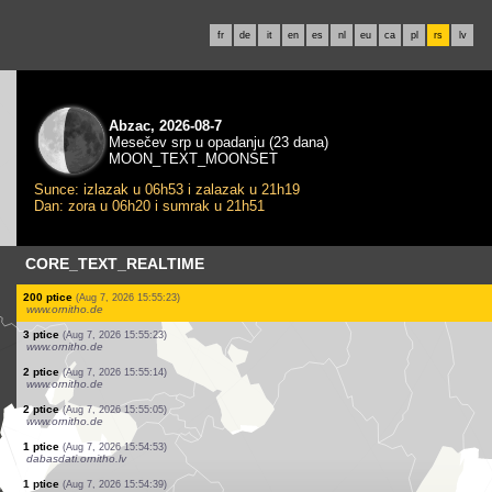
fr
de
it
en
es
nl
eu
ca
pl
rs
lv
Abzac, 2026-08-7
Mesečev srp u opadanju (23 dana)
MOON_TEXT_MOONSET
Sunce: izlazak u 06h53 i zalazak u 21h19
Dan: zora u 06h20 i sumrak u 21h51
CORE_TEXT_REALTIME
1 gmizavci
(Aug 7, 2026 15:55:24)
www.faune-france.org
30 ptice
(Aug 7, 2026 15:55:23)
www.ornitho.de
2 ptice
(Aug 7, 2026 15:55:23)
www.ornitho.de
1 ptice
(Aug 7, 2026 15:55:23)
www.ornitho.de
300 ptice
(Aug 7, 2026 15:55:23)
www.ornitho.de
40 ptice
(Aug 7, 2026 15:55:23)