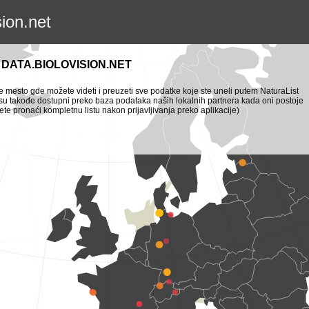
sion.net
DATA.BIOLOVISION.NET
je mesto gde možete videti i preuzeti sve podatke koje ste uneli putem NaturaList
i su takođe dostupni preko baza podataka naših lokalnih partnera kada oni postoje
te pronaći kompletnu listu nakon prijavljivanja preko aplikacije)