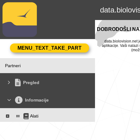
data.biolovi
DOBRODOŠLI NA 
data.biolovision.net 
aplikacije. Vaši nalaz
(može
Partneri
Pregled
Informacije
Alati