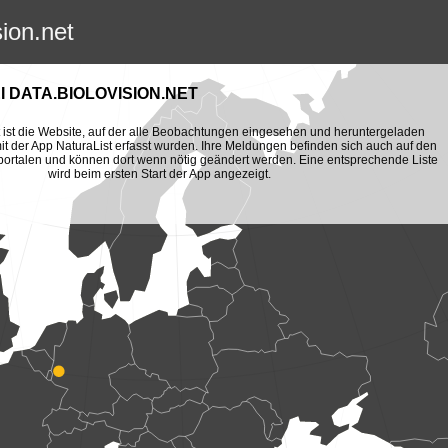
sion.net
 DATA.BIOLOVISION.NET
et ist die Website, auf der alle Beobachtungen eingesehen und heruntergeladen
t der App NaturaList erfasst wurden. Ihre Meldungen befinden sich auch auf den
portalen und können dort wenn nötig geändert werden. Eine entsprechende Liste
wird beim ersten Start der App angezeigt.