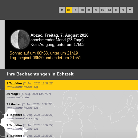
fr
de
it
en
es
nl
eu
ca
pl
rs
lv
Abzac, Freitag, 7. August 2026
abnehmender Mond (23 Tage)
Kein Aufgang, unter um 17h03
Sonne: auf um 06h53, unter um 21h19
Tag: beginnt 06h20 und endet um 21h51
Ihre Beobachtungen in Echtzeit
1 Vogel
(7. Aug. 2026 13:37:29)
www.ornitho.cat
1 Tagfalter
(7. Aug. 2026 13:37:28)
www.faune-france.org
1 Tagfalter
(7. Aug. 2026 13:37:28)
www.faune-france.org
2 Tagfalter
(7. Aug. 2026 13:37:28)
www.faune-france.org
1 Tagfalter
(7. Aug. 2026 13:37:28)
www.faune-france.org
2 Vögel
(7. Aug. 2026 13:37:28)