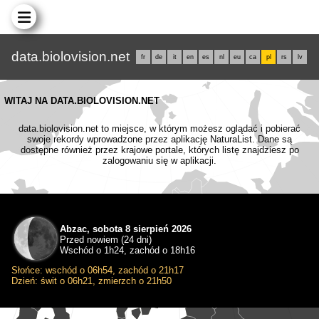
data.biolovision.net
fr
de
it
en
es
nl
eu
ca
pl
rs
lv
WITAJ NA DATA.BIOLOVISION.NET
data.biolovision.net to miejsce, w którym możesz oglądać i pobierać
swoje rekordy wprowadzone przez aplikację NaturaList. Dane są
dostępne również przez krajowe portale, których listę znajdziesz po
zalogowaniu się w aplikacji.
Abzac, sobota 8 sierpień 2026
Przed nowiem (24 dni)
Wschód o 1h24, zachód o 18h16
Słońce: wschód o 06h54, zachód o 21h17
Dzień: świt o 06h21, zmierzch o 21h50