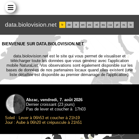
data.biolovision.net
fr
de
it
en
es
nl
eu
ca
pl
rs
lv
BIENVENUE SUR DATA.BIOLOVISION.NET
data.biolovision.net est le site qui vous permet de visualiser et
télécharger toute les données que vous générez avec l'application
mobile NaturaList. Vos observations sont également disponible sur les
bases de données de nos partenaires locaux quand elles existent (une
liste détaillée est disponible au premier démarrage de l'application).
Abzac, vendredi, 7. août 2026
Dernier croissant (23 jours)
Pas de lever et coucher à 17h03
Soleil : Lever à 06h53 et coucher à 21h19
Jour : Aube à 06h20 et crépuscule à 21h51