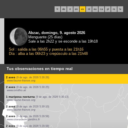
fr
de
it
en
es
nl
eu
ca
pl
rs
lv
Abzac, domingo, 9. agosto 2026
Menguante (25 días)
Sale a las 2h22 y se esconde a las 19h18
Sol : salida a las 06h55 y puesta a las 21h16
Día : alba a las 06h23 y crepúsculo a las 21h48
Tus observaciones en tiempo real
3 aves
(9 de ago. de 2026 5:30:28)
www.oiseauxdesjardins.fr
2 aves
(9 de ago. de 2026 5:30:28)
www.oiseauxdesjardins.fr
1 aves
(9 de ago. de 2026 5:30:28)
www.oiseauxdesjardins.fr
2 aves
(9 de ago. de 2026 5:30:28)
www.oiseauxdesjardins.fr
1 aves
(9 de ago. de 2026 5:30:28)
www.oiseauxdesjardins.fr
2 aves
(9 de ago. de 2026 5:30:28)