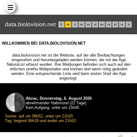
data.biolovision.net
fr
de
it
en
es
nl
eu
ca
pl
rs
lv
WILLKOMMEN BEI DATA.BIOLOVISION.NET
data.biolovision.net ist die Website, auf der alle Beobachtungen
eingesehen und heruntergeladen werden können, die mit der App
NaturaList erfasst wurden. Ihre Meldungen befinden sich auch auf den
örtlichen ornitho-Webportalen und können dort wenn nötig geändert
werden. Eine entsprechende Liste wird beim ersten Start der App
angezeigt.
Abzac, Donnerstag, 6. August 2026
abnehmender Halbmond (22 Tage)
Kein Aufgang, unter um 15h45
Sonne: auf um 06h52, unter um 21h20
Tag: beginnt 06h19 und endet um 21h53