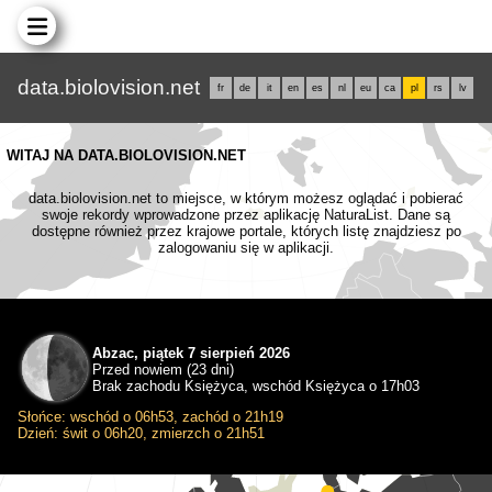
data.biolovision.net
fr
de
it
en
es
nl
eu
ca
pl
rs
lv
WITAJ NA DATA.BIOLOVISION.NET
data.biolovision.net to miejsce, w którym możesz oglądać i pobierać
swoje rekordy wprowadzone przez aplikację NaturaList. Dane są
dostępne również przez krajowe portale, których listę znajdziesz po
zalogowaniu się w aplikacji.
Abzac, piątek 7 sierpień 2026
Przed nowiem (23 dni)
Brak zachodu Księżyca, wschód Księżyca o 17h03
Słońce: wschód o 06h53, zachód o 21h19
Dzień: świt o 06h20, zmierzch o 21h51