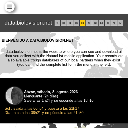
data.biolovision.net
fr
de
it
en
es
nl
eu
ca
pl
rs
lv
BIENVENIDO A DATA.BIOLOVISION.NET
data.biolovision.net is the website where you can see and download all
data you collect with the NaturaList mobile application. Your records are
also avaiable trough databases of our local partners when they exist
(you can find the complete list form the menu in the left).
Abzac, sábado, 8. agosto 2026
Menguante (24 días)
Sale a las 1h24 y se esconde a las 18h16
Sol : salida a las 06h54 y puesta a las 21h17
Día : alba a las 06h21 y crepúsculo a las 21h50