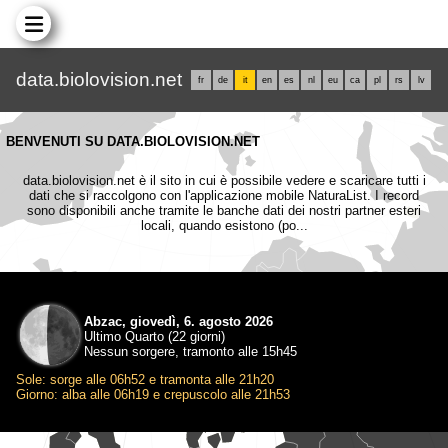
data.biolovision.net
fr
de
it
en
es
nl
eu
ca
pl
rs
lv
BENVENUTI SU DATA.BIOLOVISION.NET
data.biolovision.net è il sito in cui è possibile vedere e scaricare tutti i
dati che si raccolgono con l'applicazione mobile NaturaList. I record
sono disponibili anche tramite le banche dati dei nostri partner esteri
locali, quando esistono (po...
Abzac, giovedì, 6. agosto 2026
Ultimo Quarto (22 giorni)
Nessun sorgere, tramonto alle 15h45
Sole: sorge alle 06h52 e tramonta alle 21h20
Giorno: alba alle 06h19 e crepuscolo alle 21h53