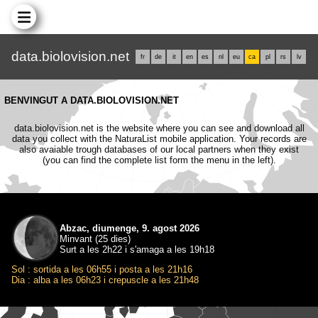
data.biolovision.net
fr
de
it
en
es
nl
eu
ca
pl
rs
lv
BENVINGUT A DATA.BIOLOVISION.NET
data.biolovision.net is the website where you can see and download all
data you collect with the NaturaList mobile application. Your records are
also avaiable trough databases of our local partners when they exist
(you can find the complete list form the menu in the left).
Abzac, diumenge, 9. agost 2026
Minvant (25 dies)
Surt a les 2h22 i s'amaga a les 19h18
Sol : sortida a les 06h55 i posta a les 21h16
Dia : alba a les 06h23 i crepuscle a les 21h48