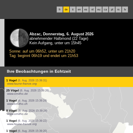
fr
de
it
en
es
nl
eu
ca
pl
rs
lv
Abzac, Donnerstag, 6. August 2026
abnehmender Halbmond (22 Tage)
Kein Aufgang, unter um 15h45
Sonne: auf um 06h52, unter um 21h20
Tag: beginnt 06h19 und endet um 21h53
Ihre Beobachtungen in Echtzeit
1 Vogel
(6. Aug. 2026 15:40:01)
www.faune-france.org
3 Tagfalter
(6. Aug. 2026 15:39:55)
www.faune-france.org
1 Vogel
(6. Aug. 2026 15:39:49)
www.ornitho.ch
1 Vogel
(6. Aug. 2026 15:39:46)
www.ornitho.de
40 Vögel
(6. Aug. 2026 15:39:40)
www.ornitho.de
1 Vogel
(6. Aug. 2026 15:39:35)