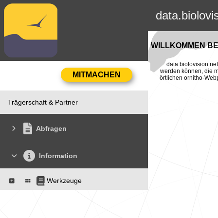
data.biolovi
WILLKOMMEN BEI
data.biolovision.n
werden können, die mi
örtlichen ornitho-Web
Trägerschaft & Partner
Abfragen
Information
Werkzeuge