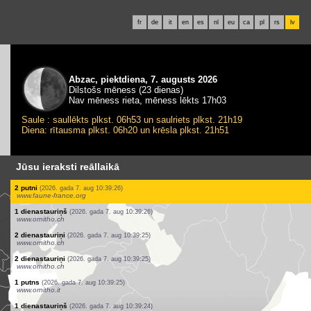
fr
de
it
en
es
nl
eu
ca
pl
rs
lv
Abzac, piektdiena, 7. augusts 2026
Dilstošs mēness (23 dienas)
Nav mēness rieta, mēness lēkts 17h03
Saule : saullēkts plkst. 06h53 un saulriets plkst. 21h19
Diena: rītausma plkst. 06h20 un krēsla plkst. 21h51
Jūsu ieraksti reāllaikā
1 dienastauriņš
(2026. gada 7. aug 10:39:28)
www.ornitho.ch
1 putns
(2026. gada 7. aug 10:39:27)
www.ornitho.ch
5 taisnspārņi
(2026. gada 7. aug 10:39:27)
www.faune-france.org
1 putns
(2026. gada 7. aug 10:39:27)
www.ornitho.de
1 dienastauriņš
(2026. gada 7. aug 10:39:27)
www.ornitho.ch
1 dienastauriņš
(2026. gada 7. aug 10:39:27)