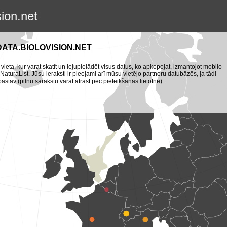
sion.net
DATA.BIOLOVISION.NET
 vieta, kur varat skatīt un lejupielādēt visus datus, ko apkopojat, izmantojot mobilo
turaList. Jūsu ieraksti ir pieejami arī mūsu vietējo partneru datubāzēs, ja tādi
pastāv (pilnu sarakstu varat atrast pēc pieteikšanās lietotnē).