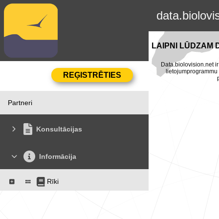
data.biolovi
LAIPNI LŪDZAM 
Data.biolovision.net ir
lietojumprogrammu Na
Partneri
Konsultācijas
Informācija
Rīki