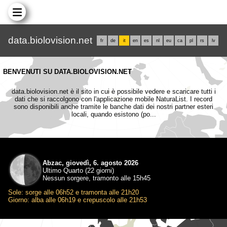
data.biolovision.net
fr
de
it
en
es
nl
eu
ca
pl
rs
lv
BENVENUTI SU DATA.BIOLOVISION.NET
data.biolovision.net è il sito in cui è possibile vedere e scaricare tutti i
dati che si raccolgono con l'applicazione mobile NaturaList. I record
sono disponibili anche tramite le banche dati dei nostri partner esteri
locali, quando esistono (po...
Abzac, giovedì, 6. agosto 2026
Ultimo Quarto (22 giorni)
Nessun sorgere, tramonto alle 15h45
Sole: sorge alle 06h52 e tramonta alle 21h20
Giorno: alba alle 06h19 e crepuscolo alle 21h53