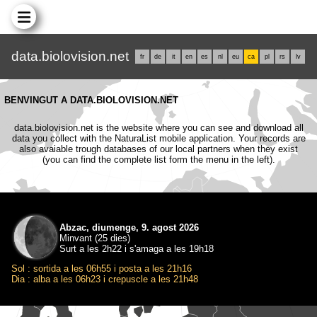
data.biolovision.net
fr
de
it
en
es
nl
eu
ca
pl
rs
lv
BENVINGUT A DATA.BIOLOVISION.NET
data.biolovision.net is the website where you can see and download all
data you collect with the NaturaList mobile application. Your records are
also avaiable trough databases of our local partners when they exist
(you can find the complete list form the menu in the left).
Abzac, diumenge, 9. agost 2026
Minvant (25 dies)
Surt a les 2h22 i s'amaga a les 19h18
Sol : sortida a les 06h55 i posta a les 21h16
Dia : alba a les 06h23 i crepuscle a les 21h48