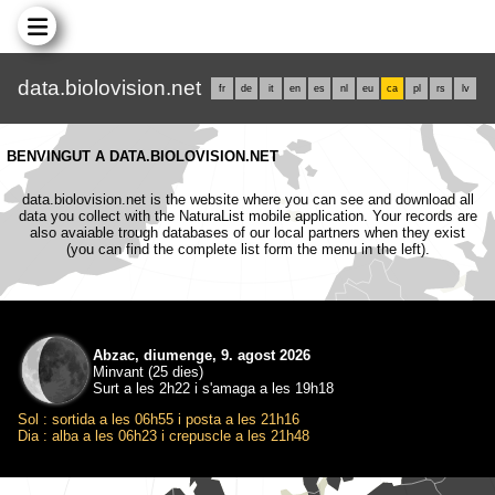
data.biolovision.net
fr
de
it
en
es
nl
eu
ca
pl
rs
lv
BENVINGUT A DATA.BIOLOVISION.NET
data.biolovision.net is the website where you can see and download all
data you collect with the NaturaList mobile application. Your records are
also avaiable trough databases of our local partners when they exist
(you can find the complete list form the menu in the left).
Abzac, diumenge, 9. agost 2026
Minvant (25 dies)
Surt a les 2h22 i s'amaga a les 19h18
Sol : sortida a les 06h55 i posta a les 21h16
Dia : alba a les 06h23 i crepuscle a les 21h48