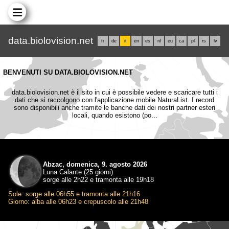
data.biolovision.net
fr
de
it
en
es
nl
eu
ca
pl
rs
lv
BENVENUTI SU DATA.BIOLOVISION.NET
data.biolovision.net è il sito in cui è possibile vedere e scaricare tutti i
dati che si raccolgono con l'applicazione mobile NaturaList. I record
sono disponibili anche tramite le banche dati dei nostri partner esteri
locali, quando esistono (po...
Abzac, domenica, 9. agosto 2026
Luna Calante (25 giorni)
sorge alle 2h22 e tramonta alle 19h18
Sole: sorge alle 06h55 e tramonta alle 21h16
Giorno: alba alle 06h23 e crepuscolo alle 21h48