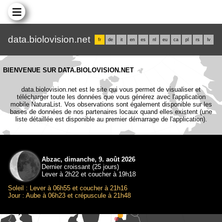
data.biolovision.net
fr
de
it
en
es
nl
eu
ca
pl
rs
lv
BIENVENUE SUR DATA.BIOLOVISION.NET
data.biolovision.net est le site qui vous permet de visualiser et
télécharger toute les données que vous générez avec l'application
mobile NaturaList. Vos observations sont également disponible sur les
bases de données de nos partenaires locaux quand elles existent (une
liste détaillée est disponible au premier démarrage de l'application).
Abzac, dimanche, 9. août 2026
Dernier croissant (25 jours)
Lever à 2h22 et coucher à 19h18
Soleil : Lever à 06h55 et coucher à 21h16
Jour : Aube à 06h23 et crépuscule à 21h48