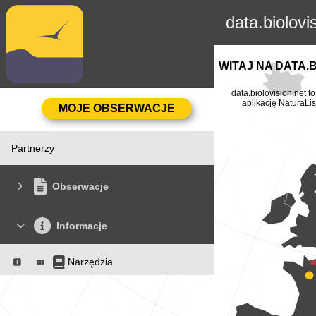
data.biolovi
WITAJ NA DATA.
data.biolovision.net 
aplikację NaturaLis
Partnerzy
Obserwacje
Informacje
Narzędzia