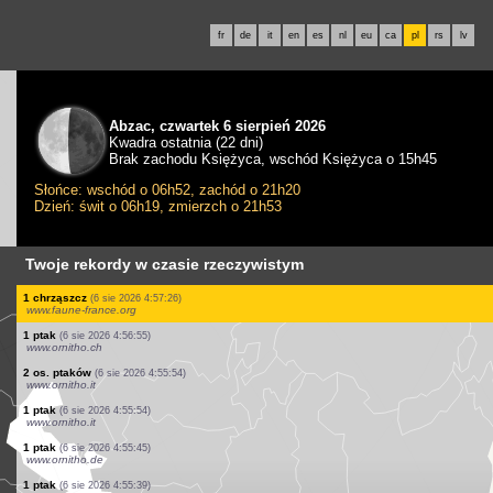
fr
de
it
en
es
nl
eu
ca
pl
rs
lv
Abzac, czwartek 6 sierpień 2026
Kwadra ostatnia (22 dni)
Brak zachodu Księżyca, wschód Księżyca o 15h45
Słońce: wschód o 06h52, zachód o 21h20
Dzień: świt o 06h19, zmierzch o 21h53
Twoje rekordy w czasie rzeczywistym
10 os. ptaków
(6 sie 2026 4:59:54)
www.ornitho.it
1 ptak
(6 sie 2026 4:59:46)
www.ornitho.de
2 os. ptaków
(6 sie 2026 4:59:39)
www.ornitho.it
1 ssak
(6 sie 2026 4:59:23)
www.ornitho.ch
1 ptak
(6 sie 2026 4:58:23)
www.ornitho.ch
7 os. ptaków
(6 sie 2026 4:57:46)