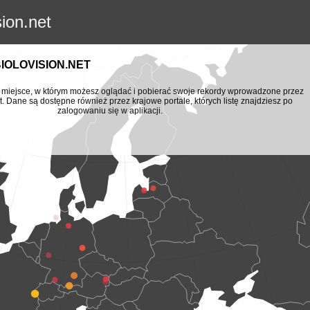
sion.net
BIOLOVISION.NET
to miejsce, w którym możesz oglądać i pobierać swoje rekordy wprowadzone przez
t. Dane są dostępne również przez krajowe portale, których listę znajdziesz po
zalogowaniu się w aplikacji.