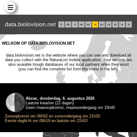
data.biolovision.net
fr
de
it
en
es
nl
eu
ca
pl
rs
lv
WELKOM OP DATA.BIOLOVISION.NET
data.biolovision.net is the website where you can see and download all
data you collect with the NaturaList mobile application. Your records are
also avaiable trough databases of our local partners when they exist
(you can find the complete list form the menu in the left).
Abzac, donderdag, 6. augustus 2026
Laatste kwartier (22 dagen)
Geen maansopkomst, maansondergang om 15h45
Zonsopkomst om 06h52 en zonsondergang om 21h20
Eerste daglicht om 06h19 en laatste om 21h53