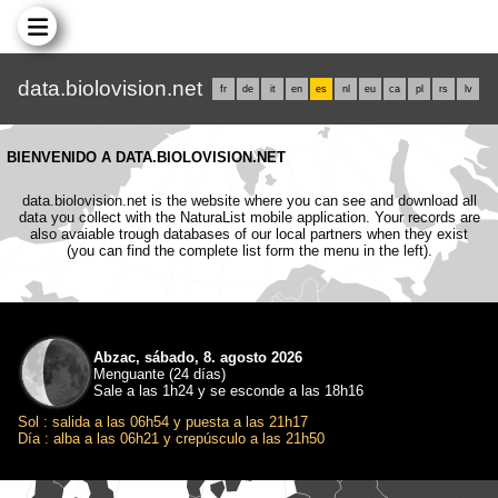
data.biolovision.net
fr
de
it
en
es
nl
eu
ca
pl
rs
lv
BIENVENIDO A DATA.BIOLOVISION.NET
data.biolovision.net is the website where you can see and download all
data you collect with the NaturaList mobile application. Your records are
also avaiable trough databases of our local partners when they exist
(you can find the complete list form the menu in the left).
Abzac, sábado, 8. agosto 2026
Menguante (24 días)
Sale a las 1h24 y se esconde a las 18h16
Sol : salida a las 06h54 y puesta a las 21h17
Día : alba a las 06h21 y crepúsculo a las 21h50