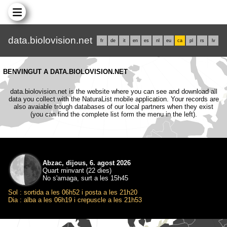
data.biolovision.net
fr
de
it
en
es
nl
eu
ca
pl
rs
lv
BENVINGUT A DATA.BIOLOVISION.NET
data.biolovision.net is the website where you can see and download all
data you collect with the NaturaList mobile application. Your records are
also avaiable trough databases of our local partners when they exist
(you can find the complete list form the menu in the left).
Abzac, dijous, 6. agost 2026
Quart minvant (22 dies)
No s'amaga, surt a les 15h45
Sol : sortida a les 06h52 i posta a les 21h20
Dia : alba a les 06h19 i crepuscle a les 21h53