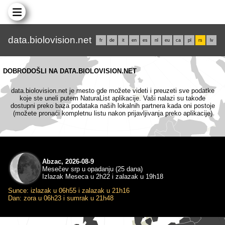
data.biolovision.net
fr
de
it
en
es
nl
eu
ca
pl
rs
lv
DOBRODOŠLI NA DATA.BIOLOVISION.NET
data.biolovision.net je mesto gde možete videti i preuzeti sve podatke
koje ste uneli putem NaturaList aplikacije. Vaši nalazi su takođe
dostupni preko baza podataka naših lokalnih partnera kada oni postoje
(možete pronaći kompletnu listu nakon prijavljivanja preko aplikacije)
Abzac, 2026-08-9
Mesečev srp u opadanju (25 dana)
Izlazak Meseca u 2h22 i zalazak u 19h18
Sunce: izlazak u 06h55 i zalazak u 21h16
Dan: zora u 06h23 i sumrak u 21h48