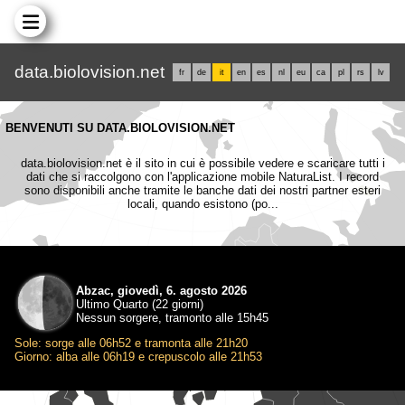
data.biolovision.net
fr
de
it
en
es
nl
eu
ca
pl
rs
lv
BENVENUTI SU DATA.BIOLOVISION.NET
data.biolovision.net è il sito in cui è possibile vedere e scaricare tutti i
dati che si raccolgono con l'applicazione mobile NaturaList. I record
sono disponibili anche tramite le banche dati dei nostri partner esteri
locali, quando esistono (po...
Abzac, giovedì, 6. agosto 2026
Ultimo Quarto (22 giorni)
Nessun sorgere, tramonto alle 15h45
Sole: sorge alle 06h52 e tramonta alle 21h20
Giorno: alba alle 06h19 e crepuscolo alle 21h53