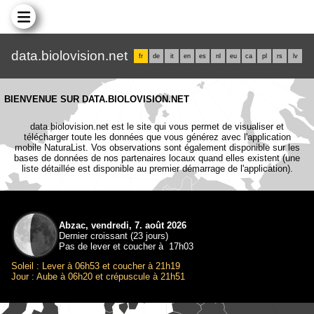
data.biolovision.net
fr
de
it
en
es
nl
eu
ca
pl
rs
lv
BIENVENUE SUR DATA.BIOLOVISION.NET
data.biolovision.net est le site qui vous permet de visualiser et
télécharger toute les données que vous générez avec l'application
mobile NaturaList. Vos observations sont également disponible sur les
bases de données de nos partenaires locaux quand elles existent (une
liste détaillée est disponible au premier démarrage de l'application).
Abzac, vendredi, 7. août 2026
Dernier croissant (23 jours)
Pas de lever et coucher à 17h03
Soleil : Lever à 06h53 et coucher à 21h19
Jour : Aube à 06h20 et crépuscule à 21h51