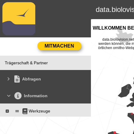
data.biolovi
WILLKOMMEN BEI
data.biolovision.n
werden können, die mi
örtlichen ornitho-Web
Trägerschaft & Partner
Abfragen
Information
Werkzeuge