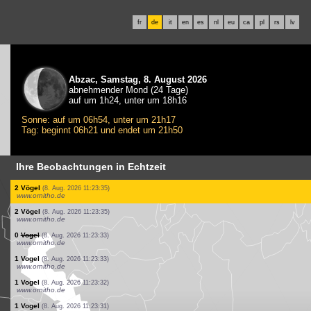
fr
de
it
en
es
nl
eu
ca
pl
rs
lv
Abzac, Samstag, 8. August 2026
abnehmender Mond (24 Tage)
auf um 1h24, unter um 18h16
Sonne: auf um 06h54, unter um 21h17
Tag: beginnt 06h21 und endet um 21h50
Ihre Beobachtungen in Echtzeit
1 Vogel
(8. Aug. 2026 11:23:42)
www.ornitho.de
2 Vögel
(8. Aug. 2026 11:23:41)
www.ornitho.de
1 Vogel
(8. Aug. 2026 11:23:41)
www.faune-france.org
1 Vogel
(8. Aug. 2026 11:23:40)
www.ornitho.de
2 Säugetiere
(8. Aug. 2026 11:23:38)
www.faune-france.org
1 Vogel
(8. Aug. 2026 11:23:38)