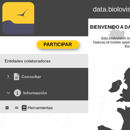
data.biolovi
BIENVENIDO A D
data.biolovision.n
NaturaList mobile appli
the
Entidades colaboradoras
Consultar
Información
Herramientas