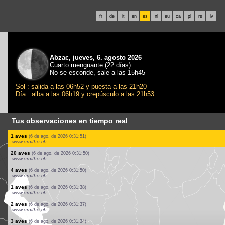
fr
de
it
en
es
nl
eu
ca
pl
rs
lv
Abzac, jueves, 6. agosto 2026
Cuarto menguante (22 días)
No se esconde, sale a las 15h45
Sol : salida a las 06h52 y puesta a las 21h20
Día : alba a las 06h19 y crepúsculo a las 21h53
Tus observaciones en tiempo real
2 aves
(6 de ago. de 2026 0:35:58)
www.ornitho.it
1 aves
(6 de ago. de 2026 0:35:47)
www.ornitho.it
20 aves
(6 de ago. de 2026 0:35:21)
www.ornitho.it
7 aves
(6 de ago. de 2026 0:34:26)
www.ornitho.it
1 aves
(6 de ago. de 2026 0:33:25)
www.ornitho.it
1 aves
(6 de ago. de 2026 0:33:00)