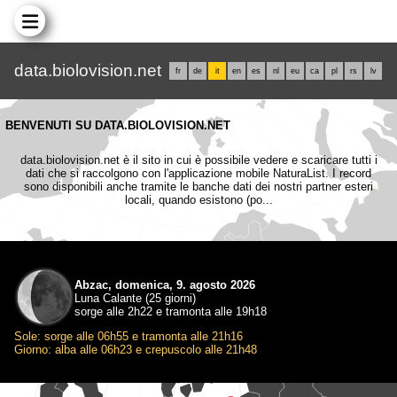
data.biolovision.net
fr
de
it
en
es
nl
eu
ca
pl
rs
lv
BENVENUTI SU DATA.BIOLOVISION.NET
data.biolovision.net è il sito in cui è possibile vedere e scaricare tutti i
dati che si raccolgono con l'applicazione mobile NaturaList. I record
sono disponibili anche tramite le banche dati dei nostri partner esteri
locali, quando esistono (po...
Abzac, domenica, 9. agosto 2026
Luna Calante (25 giorni)
sorge alle 2h22 e tramonta alle 19h18
Sole: sorge alle 06h55 e tramonta alle 21h16
Giorno: alba alle 06h23 e crepuscolo alle 21h48