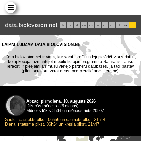
data.biolovision.net
fr
de
it
en
es
nl
eu
ca
pl
rs
lv
LAIPNI LŪDZAM DATA.BIOLOVISION.NET
Data.biolovision.net ir vieta, kur varat skatīt un lejupielādēt visus datus,
ko apkopojat, izmantojot mobilo lietojumprogrammu NaturaList. Jūsu
ieraksti ir pieejami arī mūsu vietējo partneru datubāzēs, ja tādi pastāv
(pilnu sarakstu varat atrast pēc pieteikšanās lietotnē).
Abzac, pirmdiena, 10. augusts 2026
Dilstošs mēness (26 dienas)
Mēness lēkts 3h34 un mēness riets 20h07
Saule : saullēkts plkst. 06h56 un saulriets plkst. 21h14
Diena: rītausma plkst. 06h24 un krēsla plkst. 21h47