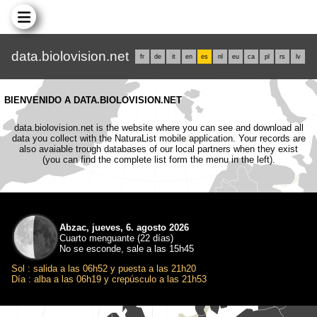
data.biolovision.net
fr
de
it
en
es
nl
eu
ca
pl
rs
lv
BIENVENIDO A DATA.BIOLOVISION.NET
data.biolovision.net is the website where you can see and download all
data you collect with the NaturaList mobile application. Your records are
also avaiable trough databases of our local partners when they exist
(you can find the complete list form the menu in the left).
Abzac, jueves, 6. agosto 2026
Cuarto menguante (22 días)
No se esconde, sale a las 15h45
Sol : salida a las 06h52 y puesta a las 21h20
Día : alba a las 06h19 y crepúsculo a las 21h53