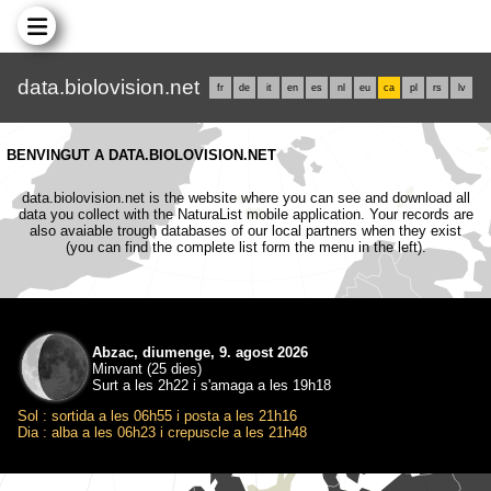
data.biolovision.net
fr
de
it
en
es
nl
eu
ca
pl
rs
lv
BENVINGUT A DATA.BIOLOVISION.NET
data.biolovision.net is the website where you can see and download all
data you collect with the NaturaList mobile application. Your records are
also avaiable trough databases of our local partners when they exist
(you can find the complete list form the menu in the left).
Abzac, diumenge, 9. agost 2026
Minvant (25 dies)
Surt a les 2h22 i s'amaga a les 19h18
Sol : sortida a les 06h55 i posta a les 21h16
Dia : alba a les 06h23 i crepuscle a les 21h48