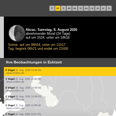
fr
de
it
en
es
nl
eu
ca
pl
rs
lv
Abzac, Samstag, 8. August 2026
abnehmender Mond (24 Tage)
auf um 1h24, unter um 18h16
Sonne: auf um 06h54, unter um 21h17
Tag: beginnt 06h21 und endet um 21h50
Ihre Beobachtungen in Echtzeit
33 Vögel
(8. Aug. 2026 14:49:04)
www.ornitho.de
2 Vögel
(8. Aug. 2026 14:48:53)
www.ornitho.de
1 Vogel
(8. Aug. 2026 14:48:50)
www.ornitho.ch
1 Vogel
(8. Aug. 2026 14:48:44)
www.ornitho.ch
2 Vögel
(8. Aug. 2026 14:48:41)
www.ornitho.de
1 Vogel
(8. Aug. 2026 14:48:32)