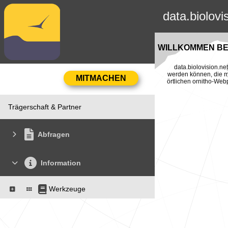
data.biolovi
WILLKOMMEN BEI
data.biolovision.n
werden können, die mi
örtlichen ornitho-Web
Trägerschaft & Partner
Abfragen
Information
Werkzeuge