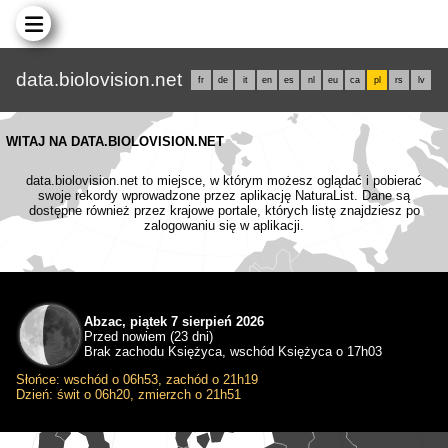
data.biolovision.net
fr
de
it
en
es
nl
eu
ca
pl
rs
lv
WITAJ NA DATA.BIOLOVISION.NET
data.biolovision.net to miejsce, w którym możesz oglądać i pobierać
swoje rekordy wprowadzone przez aplikację NaturaList. Dane są
dostępne również przez krajowe portale, których listę znajdziesz po
zalogowaniu się w aplikacji.
Abzac, piątek 7 sierpień 2026
Przed nowiem (23 dni)
Brak zachodu Księżyca, wschód Księżyca o 17h03
Słońce: wschód o 06h53, zachód o 21h19
Dzień: świt o 06h20, zmierzch o 21h51