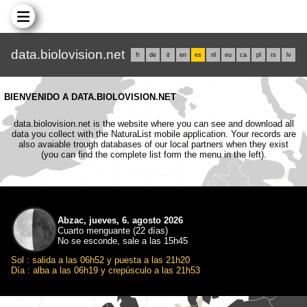
data.biolovision.net
fr
de
it
en
es
nl
eu
ca
pl
rs
lv
BIENVENIDO A DATA.BIOLOVISION.NET
data.biolovision.net is the website where you can see and download all
data you collect with the NaturaList mobile application. Your records are
also avaiable trough databases of our local partners when they exist
(you can find the complete list form the menu in the left).
Abzac, jueves, 6. agosto 2026
Cuarto menguante (22 días)
No se esconde, sale a las 15h45
Sol : salida a las 06h52 y puesta a las 21h20
Día : alba a las 06h19 y crepúsculo a las 21h53