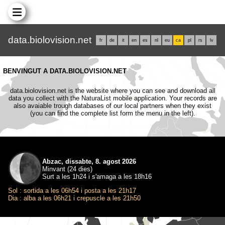
data.biolovision.net
fr
de
it
en
es
nl
eu
ca
pl
rs
lv
BENVINGUT A DATA.BIOLOVISION.NET
data.biolovision.net is the website where you can see and download all
data you collect with the NaturaList mobile application. Your records are
also avaiable trough databases of our local partners when they exist
(you can find the complete list form the menu in the left).
Abzac, dissabte, 8. agost 2026
Minvant (24 dies)
Surt a les 1h24 i s'amaga a les 18h16
Sol : sortida a les 06h54 i posta a les 21h17
Dia : alba a les 06h21 i crepuscle a les 21h50