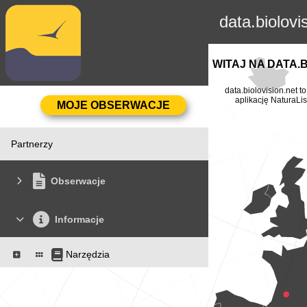
data.biolovi
WITAJ NA DATA.
data.biolovision.net 
aplikację NaturaLis
Partnerzy
Obserwacje
Informacje
Narzędzia