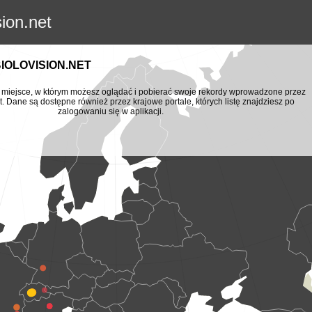
sion.net
BIOLOVISION.NET
to miejsce, w którym możesz oglądać i pobierać swoje rekordy wprowadzone przez
t. Dane są dostępne również przez krajowe portale, których listę znajdziesz po
zalogowaniu się w aplikacji.