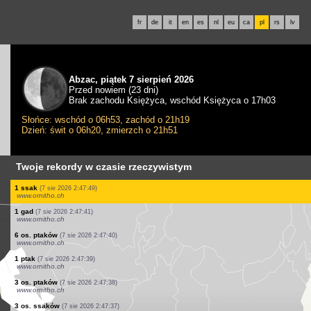
fr
de
it
en
es
nl
eu
ca
pl
rs
lv
Abzac, piątek 7 sierpień 2026
Przed nowiem (23 dni)
Brak zachodu Księżyca, wschód Księżyca o 17h03
Słońce: wschód o 06h53, zachód o 21h19
Dzień: świt o 06h20, zmierzch o 21h51
Twoje rekordy w czasie rzeczywistym
1 ptak
(7 sie 2026 2:49:31)
www.ornitho.ch
1 ptak
(7 sie 2026 2:49:30)
www.ornitho.ch
1 ptak
(7 sie 2026 2:49:29)
www.ornitho.ch
1 ptak
(7 sie 2026 2:49:28)
www.ornitho.ch
1 ssak
(7 sie 2026 2:49:27)
www.ornitho.ch
4 os. ptaków
(7 sie 2026 2:49:24)