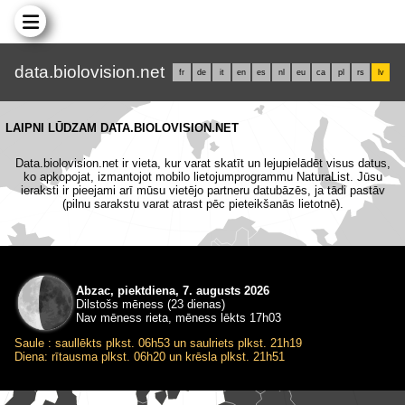
data.biolovision.net
fr
de
it
en
es
nl
eu
ca
pl
rs
lv
LAIPNI LŪDZAM DATA.BIOLOVISION.NET
Data.biolovision.net ir vieta, kur varat skatīt un lejupielādēt visus datus,
ko apkopojat, izmantojot mobilo lietojumprogrammu NaturaList. Jūsu
ieraksti ir pieejami arī mūsu vietējo partneru datubāzēs, ja tādi pastāv
(pilnu sarakstu varat atrast pēc pieteikšanās lietotnē).
Abzac, piektdiena, 7. augusts 2026
Dilstošs mēness (23 dienas)
Nav mēness rieta, mēness lēkts 17h03
Saule : saullēkts plkst. 06h53 un saulriets plkst. 21h19
Diena: rītausma plkst. 06h20 un krēsla plkst. 21h51