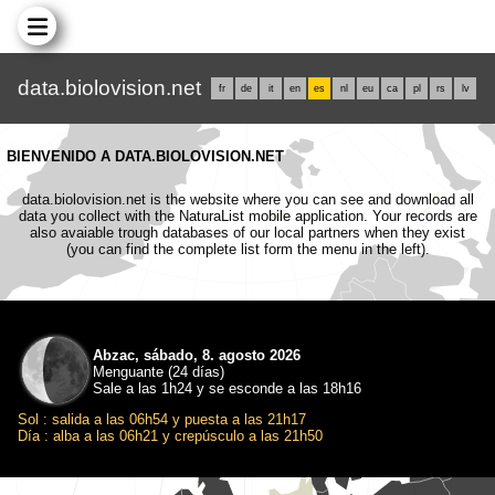
data.biolovision.net
fr
de
it
en
es
nl
eu
ca
pl
rs
lv
BIENVENIDO A DATA.BIOLOVISION.NET
data.biolovision.net is the website where you can see and download all
data you collect with the NaturaList mobile application. Your records are
also avaiable trough databases of our local partners when they exist
(you can find the complete list form the menu in the left).
Abzac, sábado, 8. agosto 2026
Menguante (24 días)
Sale a las 1h24 y se esconde a las 18h16
Sol : salida a las 06h54 y puesta a las 21h17
Día : alba a las 06h21 y crepúsculo a las 21h50