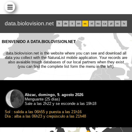
data.biolovision.net
fr
de
it
en
es
nl
eu
ca
pl
rs
lv
BIENVENIDO A DATA.BIOLOVISION.NET
data.biolovision.net is the website where you can see and download all
data you collect with the NaturaList mobile application. Your records are
also avaiable trough databases of our local partners when they exist
(you can find the complete list form the menu in the left).
Abzac, domingo, 9. agosto 2026
Menguante (25 días)
Sale a las 2h22 y se esconde a las 19h18
Sol : salida a las 06h55 y puesta a las 21h16
Día : alba a las 06h23 y crepúsculo a las 21h48