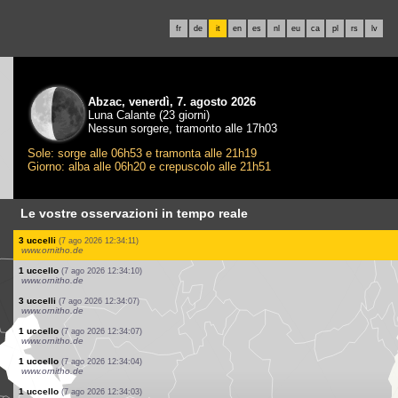
fr
de
it
en
es
nl
eu
ca
pl
rs
lv
Abzac, venerdì, 7. agosto 2026
Luna Calante (23 giorni)
Nessun sorgere, tramonto alle 17h03
Sole: sorge alle 06h53 e tramonta alle 21h19
Giorno: alba alle 06h20 e crepuscolo alle 21h51
Le vostre osservazioni in tempo reale
2 uccelli
(7 ago 2026 12:34:21)
www.ocellsdelsjardins.cat
1 uccello
(7 ago 2026 12:34:21)
www.ocellsdelsjardins.cat
6 uccelli
(7 ago 2026 12:34:21)
www.ocellsdelsjardins.cat
1 uccello
(7 ago 2026 12:34:20)
www.faune-france.org
2 uccelli
(7 ago 2026 12:34:17)
www.ornitho.de
1 uccello
(7 ago 2026 12:34:14)