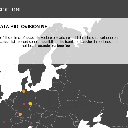
sion.net
ATA.BIOLOVISION.NET
t è il sito in cui è possibile vedere e scaricare tutti i dati che si raccolgono con
aturaList. I record sono disponibili anche tramite le banche dati dei nostri partner
esteri locali, quando esistono (po...