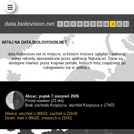
data.biolovision.net
fr
de
it
en
es
nl
eu
ca
pl
rs
lv
WITAJ NA DATA.BIOLOVISION.NET
data.biolovision.net to miejsce, w którym możesz oglądać i pobierać
swoje rekordy wprowadzone przez aplikację NaturaList. Dane są
dostępne również przez krajowe portale, których listę znajdziesz po
zalogowaniu się w aplikacji.
Abzac, piątek 7 sierpień 2026
Przed nowiem (23 dni)
Brak zachodu Księżyca, wschód Księżyca o 17h03
Słońce: wschód o 06h53, zachód o 21h19
Dzień: świt o 06h20, zmierzch o 21h51