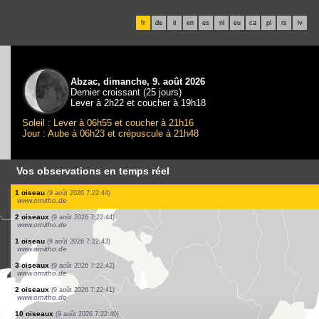
fr
de
it
en
es
nl
eu
ca
pl
rs
lv
Abzac, dimanche, 9. août 2026
Dernier croissant (25 jours)
Lever à 2h22 et coucher à 19h18
Soleil : Lever à 06h55 et coucher à 21h16
Jour : Aube à 06h23 et crépuscule à 21h48
Vos observations en temps réel
2 oiseaux
(9 août 2026 7:22:52)
www.ornitho.de
1 oiseau
(9 août 2026 7:22:51)
www.ornitho.de
1 oiseau
(9 août 2026 7:22:49)
www.ornitho.de
1 oiseau
(9 août 2026 7:22:48)
www.ornitho.de
11 oiseaux
(9 août 2026 7:22:48)
www.ornitho.de
1 oiseau
(9 août 2026 7:22:47)