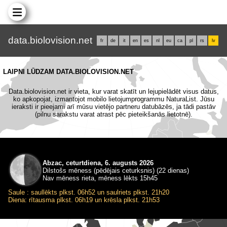
data.biolovision.net
fr
de
it
en
es
nl
eu
ca
pl
rs
lv
LAIPNI LŪDZAM DATA.BIOLOVISION.NET
Data.biolovision.net ir vieta, kur varat skatīt un lejupielādēt visus datus,
ko apkopojat, izmantojot mobilo lietojumprogrammu NaturaList. Jūsu
ieraksti ir pieejami arī mūsu vietējo partneru datubāzēs, ja tādi pastāv
(pilnu sarakstu varat atrast pēc pieteikšanās lietotnē).
Abzac, ceturtdiena, 6. augusts 2026
Dilstošs mēness (pēdējais ceturksnis) (22 dienas)
Nav mēness rieta, mēness lēkts 15h45
Saule : saullēkts plkst. 06h52 un saulriets plkst. 21h20
Diena: rītausma plkst. 06h19 un krēsla plkst. 21h53