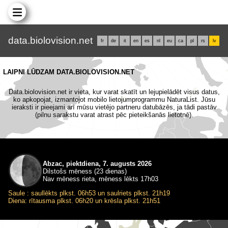
data.biolovision.net
fr
de
it
en
es
nl
eu
ca
pl
rs
lv
LAIPNI LŪDZAM DATA.BIOLOVISION.NET
Data.biolovision.net ir vieta, kur varat skatīt un lejupielādēt visus datus,
ko apkopojat, izmantojot mobilo lietojumprogrammu NaturaList. Jūsu
ieraksti ir pieejami arī mūsu vietējo partneru datubāzēs, ja tādi pastāv
(pilnu sarakstu varat atrast pēc pieteikšanās lietotnē).
Abzac, piektdiena, 7. augusts 2026
Dilstošs mēness (23 dienas)
Nav mēness rieta, mēness lēkts 17h03
Saule : saullēkts plkst. 06h53 un saulriets plkst. 21h19
Diena: rītausma plkst. 06h20 un krēsla plkst. 21h51