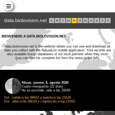
data.biolovision.net
fr
de
it
en
es
nl
eu
ca
pl
rs
lv
BIENVENIDO A DATA.BIOLOVISION.NET
data.biolovision.net is the website where you can see and download all
data you collect with the NaturaList mobile application. Your records are
also avaiable trough databases of our local partners when they exist
(you can find the complete list form the menu in the left).
Abzac, jueves, 6. agosto 2026
Cuarto menguante (22 días)
No se esconde, sale a las 15h45
Sol : salida a las 06h52 y puesta a las 21h20
Día : alba a las 06h19 y crepúsculo a las 21h53