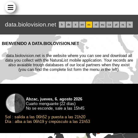
data.biolovision.net
fr
de
it
en
es
nl
eu
ca
pl
rs
lv
BIENVENIDO A DATA.BIOLOVISION.NET
data.biolovision.net is the website where you can see and download all
data you collect with the NaturaList mobile application. Your records are
also avaiable trough databases of our local partners when they exist
(you can find the complete list form the menu in the left).
Abzac, jueves, 6. agosto 2026
Cuarto menguante (22 días)
No se esconde, sale a las 15h45
Sol : salida a las 06h52 y puesta a las 21h20
Día : alba a las 06h19 y crepúsculo a las 21h53