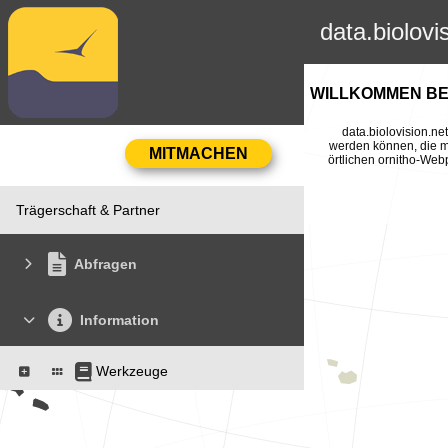
data.biolovi
WILLKOMMEN BEI
data.biolovision.n
werden können, die mi
örtlichen ornitho-Web
Trägerschaft & Partner
Abfragen
Information
Werkzeuge