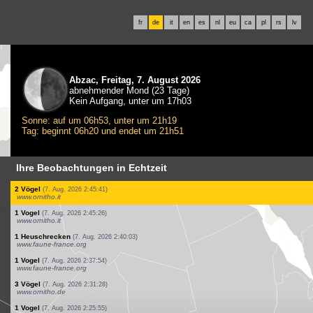
fr
de
it
en
es
nl
eu
ca
pl
rs
lv
Abzac, Freitag, 7. August 2026
abnehmender Mond (23 Tage)
Kein Aufgang, unter um 17h03
Sonne: auf um 06h53, unter um 21h19
Tag: beginnt 06h20 und endet um 21h51
Ihre Beobachtungen in Echtzeit
3 Säugetiere
(7. Aug. 2026 2:47:49)
www.ornitho.ch
5 Säugetiere
(7. Aug. 2026 2:47:49)
www.ornitho.ch
1 Saugetier
(7. Aug. 2026 2:47:49)
www.ornitho.ch
1 Reptilie
(7. Aug. 2026 2:47:41)
www.ornitho.ch
1 Vogel
(7. Aug. 2026 2:47:41)
www.ornitho.ch
1 Vogel
(7. Aug. 2026 2:47:39)