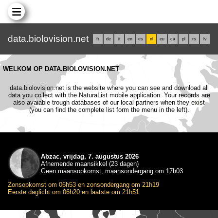
data.biolovision.net
fr
de
it
en
es
nl
eu
ca
pl
rs
lv
WELKOM OP DATA.BIOLOVISION.NET
data.biolovision.net is the website where you can see and download all
data you collect with the NaturaList mobile application. Your records are
also avaiable trough databases of our local partners when they exist
(you can find the complete list form the menu in the left).
Abzac, vrijdag, 7. augustus 2026
Afnemende maansikkel (23 dagen)
Geen maansopkomst, maansondergang om 17h03
Zonsopkomst om 06h53 en zonsondergang om 21h19
Eerste daglicht om 06h20 en laatste om 21h51