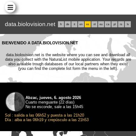
data.biolovision.net
fr
de
it
en
es
nl
eu
ca
pl
rs
lv
BIENVENIDO A DATA.BIOLOVISION.NET
data.biolovision.net is the website where you can see and download all
data you collect with the NaturaList mobile application. Your records are
also avaiable trough databases of our local partners when they exist
(you can find the complete list form the menu in the left).
Abzac, jueves, 6. agosto 2026
Cuarto menguante (22 días)
No se esconde, sale a las 15h45
Sol : salida a las 06h52 y puesta a las 21h20
Día : alba a las 06h19 y crepúsculo a las 21h53